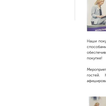
Наши поку
способами
обеспечив
покупке!
⠀
Мероприят
гостей.
афиширова