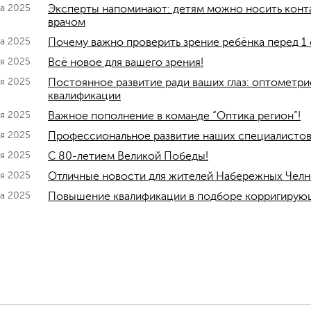
та 2025
Эксперты напоминают: детям можно носить конта
врачом
та 2025
Почему важно проверить зрение ребёнка перед 1 
я 2025
Всё новое для вашего зрения!
я 2025
Постоянное развитие ради ваших глаз: оптометр
квалификации
я 2025
Важное пополнение в команде “Оптика регион”!
ая 2025
Профессиональное развитие наших специалистов
ая 2025
C 80-летием Великой Победы!
ля 2025
Отличные новости для жителей Набережных Челн
та 2025
Повышение квалификации в подборе корригирую