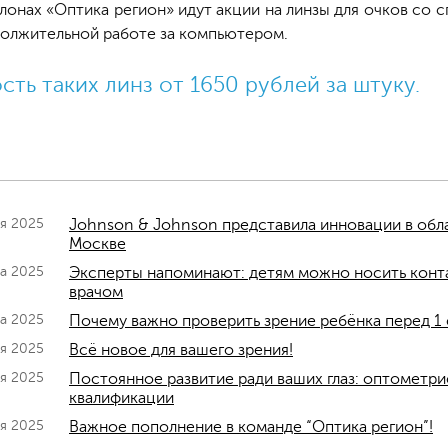
алонах «Оптика регион» идут акции на линзы для очков с
должительной работе за компьютером.
ть таких линз от 1650 рублей за штуку.
ря 2025
Johnson & Johnson представила инновации в обл
Москве
та 2025
Эксперты напоминают: детям можно носить конта
врачом
та 2025
Почему важно проверить зрение ребёнка перед 1 
я 2025
Всё новое для вашего зрения!
я 2025
Постоянное развитие ради ваших глаз: оптометр
квалификации
я 2025
Важное пополнение в команде “Оптика регион”!