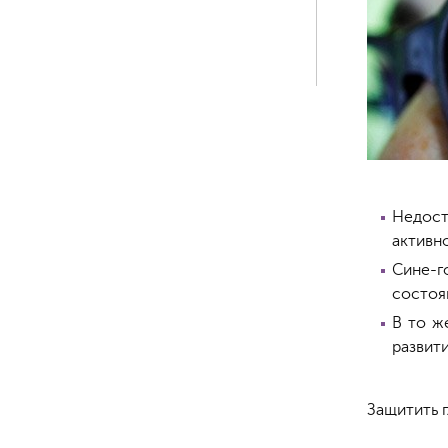
Недост
активно
Сине-г
состоя
В то ж
развити
Защитить 