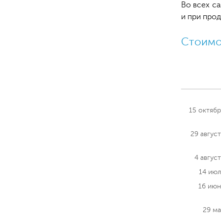
Во всех с
и при про
Стоимос
15 октяб
29 авгус
4 авгус
14 июл
16 июн
29 ма