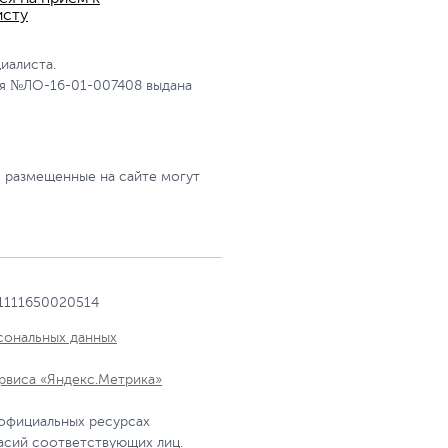
исту
иалиста.
я №ЛО-16-01-007408 выдана
, размещенные на сайте могут
1111650020514
сональных данных
рвиса «Яндекс.Метрика»
 официальных ресурсах
асий соответствующих лиц.