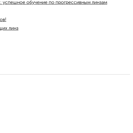
: успешное обучение по прогрессивным линзам
ов!
щих линз