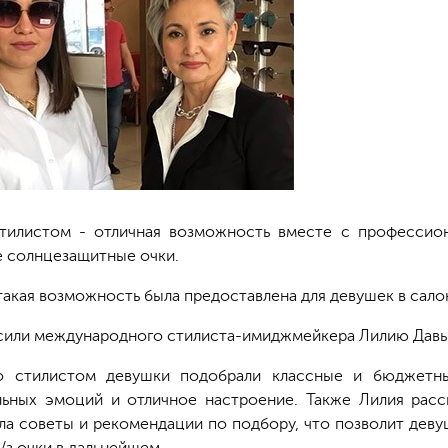
тилистом - отличная возможность вместе с профессио
е солнцезащитные очки.
такая возможность была предоставлена для девушек в салон
сили международного стилиста-имиджмейкера Лилию Давы
о стилистом девушки подобрали классные и бюджетные
ьных эмоций и отличное настроение. Также Лилия расск
ала советы и рекомендации по подбору, что позволит дев