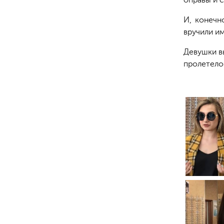
оправы и с
И, конечн
вручили и
Девушки в
пролетело 