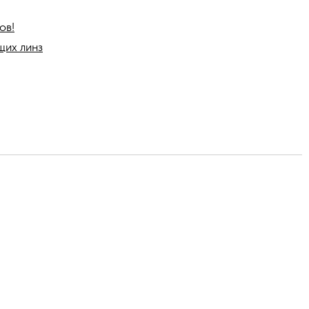
ов!
щих линз