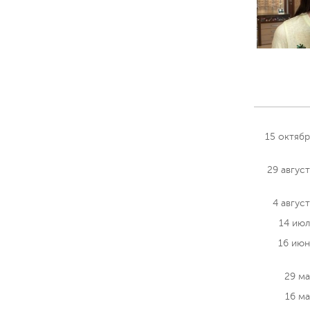
15 октяб
29 авгус
4 авгус
14 июл
16 июн
29 ма
16 м