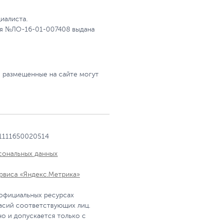
иалиста.
я №ЛО-16-01-007408 выдана
, размещенные на сайте могут
1111650020514
сональных данных
рвиса «Яндекс.Метрика»
 официальных ресурсах
асий соответствующих лиц.
о и допускается только с