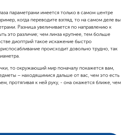
лаза параметрами имеется только в самом центре
пример, когда переводите взгляд, то на самом деле вы
етрами. Разница увеличивается по направлению к
ть это различие; чем линза крупнее, тем больше
естве диоптрий такое искажение быстро
риспосабливание происходит довольно трудно, так
диаметра.
 очки, то окружающий мир поначалу покажется вам,
редметы – находящимися дальше от вас, чем это есть
м, протягивая к ней руку, - она окажется ближе, чем