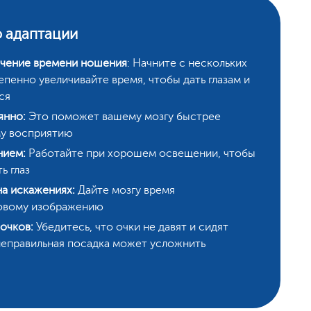
 адаптации
чение времени ношения
: Начните с нескольких
епенно увеличивайте время, чтобы дать глазам и
ся
янно:
Это поможет вашему мозгу быстрее
му восприятию
нием:
Работайте при хорошем освещении, чтобы
ь глаз
на искажениях:
Дайте мозгу время
новому изображению
очков:
Убедитесь, что очки не давят и сидят
 неправильная посадка может усложнить