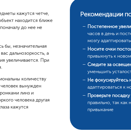
едметы кажутся четче,
Рекомендации по
 объект находится ближе
Постепенное увели
 поначалу до нее не
часов в день и пост
мозгу адаптировать
сь бы, незначительная
Носите очки посто
 вас дальнозоркость, а
привыкнуть к ново
ия увеличивается. При
Следите за освеще
.
уменьшить усталост
иональны количеству
Не фокусируйтесь 
й человек вынужден
адаптироваться к 
ромками линз и
Проверьте посадку 
оркого человека другая
правильно, так как
глаза кажутся
привыкание