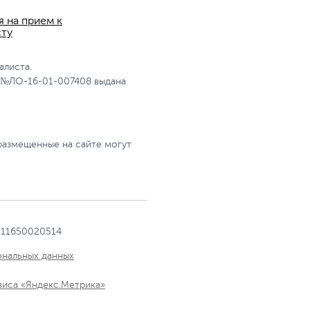
я на прием к
сту
алиста.
 №ЛО-16-01-007408 выдана
размещенные на сайте могут
111650020514
ональных данных
виса «Яндекс.Метрика»