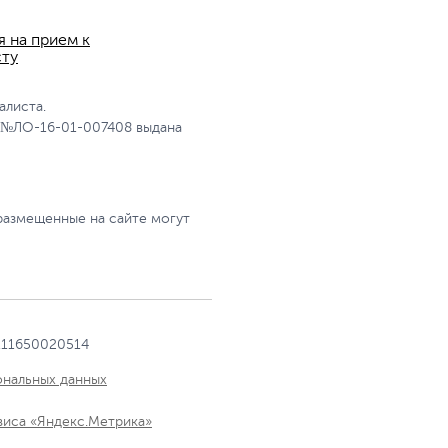
я на прием к
сту
алиста.
 №ЛО-16-01-007408 выдана
размещенные на сайте могут
111650020514
ональных данных
виса «Яндекс.Метрика»