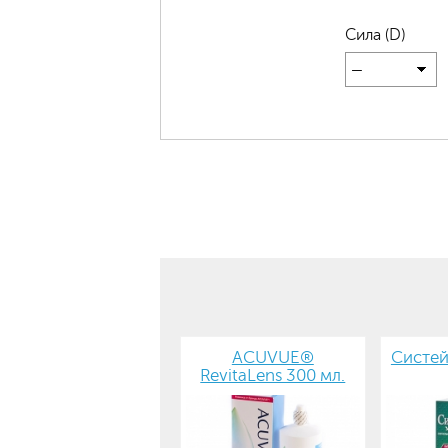
Сила (D)
—
ACUVUE®
Систей
RevitaLens 300 мл.