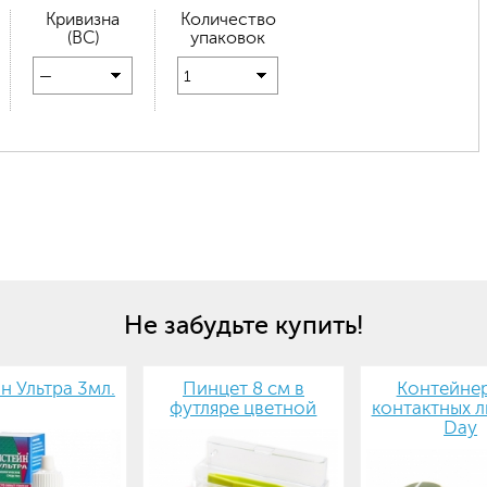
Кривизна
Количество
(BC)
упаковок
—
1
Не забудьте купить!
н Ультра 3мл.
Пинцет 8 см в
Контейнер
футляре цветной
контактных л
Day