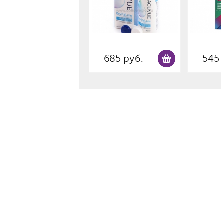
685 руб.
545