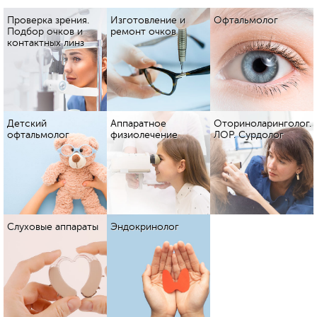
Проверка зрения.
Изготовление и
Офтальмолог
Подбор очков и
ремонт очков
контактных линз
Детский
Аппаратное
Оториноларинголог.
офтальмолог
физиолечение
ЛОР. Сурдолог
Слуховые аппараты
Эндокринолог