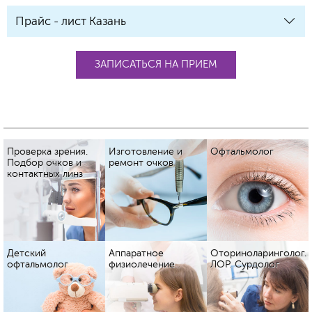
Прайс - лист Казань
ЗАПИСАТЬСЯ НА ПРИЕМ
Проверка зрения.
Изготовление и
Офтальмолог
Подбор очков и
ремонт очков
контактных линз
Детский
Аппаратное
Оториноларинголог.
офтальмолог
физиолечение
ЛОР. Сурдолог