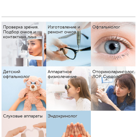
Проверка зрения.
Изготовление и
Офтальмолог
Подбор очков и
ремонт очков
контактных линз
Детский
Аппаратное
Оториноларинголог.
офтальмолог
физиолечение
ЛОР. Сурдолог
Слуховые аппараты
Эндокринолог