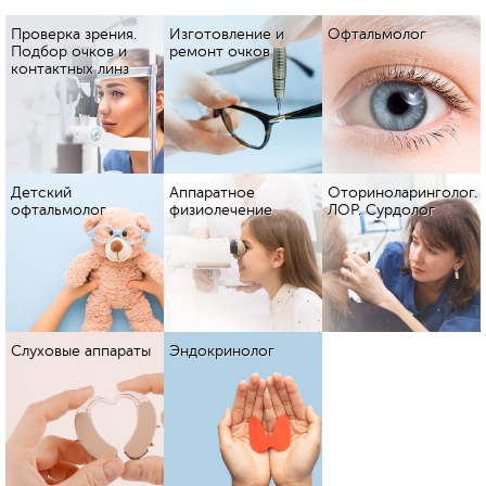
Проверка зрения.
Изготовление и
Офтальмолог
Подбор очков и
ремонт очков
контактных линз
Детский
Аппаратное
Оториноларинголог.
офтальмолог
физиолечение
ЛОР. Сурдолог
Слуховые аппараты
Эндокринолог