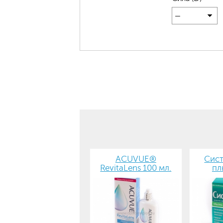
—
ACUVUE®
Сист
RevitaLens 100 мл.
пл