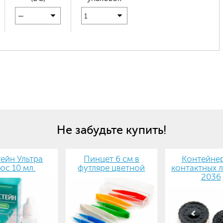
—
1
Не забудьте купить!
ейн Ультра
Пинцет 6 см в
Контейнер
юс 10 мл.
футляре цветной
контактных л
2036