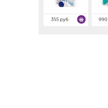
355 руб.
990