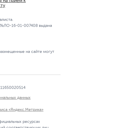
я на прием к
сту
алиста.
 №ЛО-16-01-007408 выдана
размещенные на сайте могут
111650020514
ональных данных
виса «Яндекс.Метрика»
фициальных ресурсах
сий соответствующих лиц.