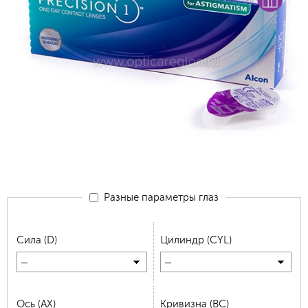
Разные параметры глаз
Сила (D)
Цилиндр (CYL)
—
—
Ось (AX)
Кривизна (BC)