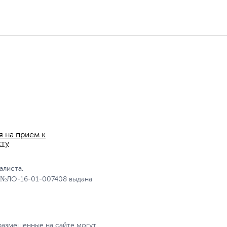
я на прием к
сту
алиста.
 №ЛО-16-01-007408 выдана
размещенные на сайте могут