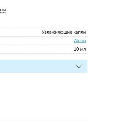
лны
Увлажняющие капли
Alcon
10 мл