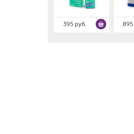
395 руб.
895