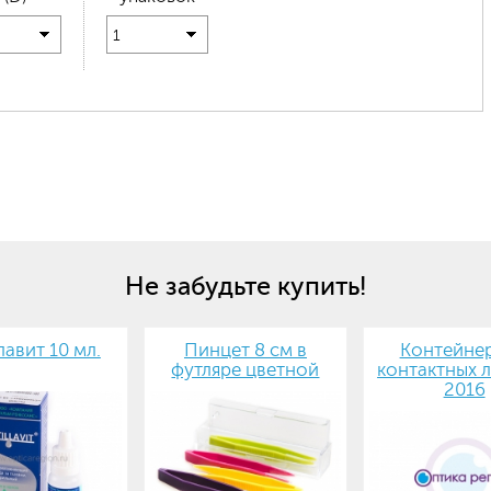
1
Не забудьте купить!
авит 10 мл.
Пинцет 8 см в
Контейнер
футляре цветной
контактных л
2016