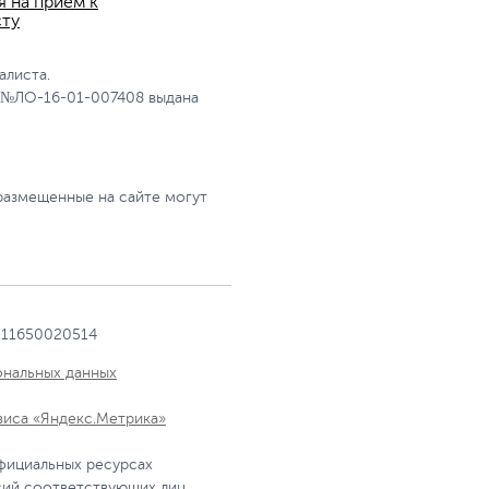
я на прием к
сту
алиста.
 №ЛО-16-01-007408 выдана
размещенные на сайте могут
111650020514
ональных данных
виса «Яндекс.Метрика»
фициальных ресурсах
сий соответствующих лиц.