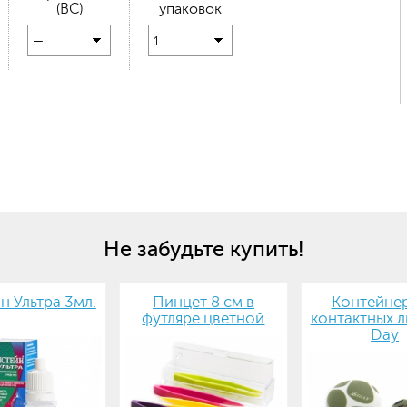
(BC)
упаковок
—
1
Не забудьте купить!
н Ультра 3мл.
Пинцет 8 см в
Контейнер
футляре цветной
контактных л
Day