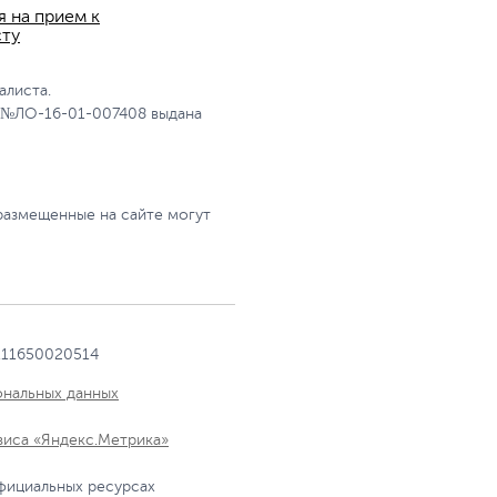
я на прием к
сту
алиста.
 №ЛО-16-01-007408 выдана
размещенные на сайте могут
111650020514
ональных данных
виса «Яндекс.Метрика»
фициальных ресурсах