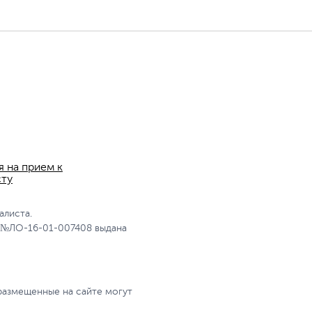
я на прием к
сту
алиста.
 №ЛО-16-01-007408 выдана
размещенные на сайте могут