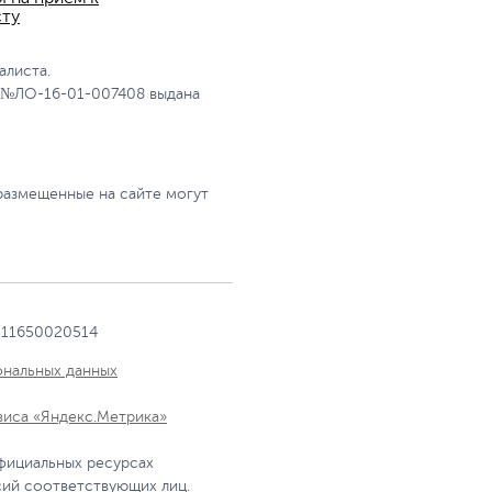
сту
алиста.
 №ЛО-16-01-007408 выдана
размещенные на сайте могут
111650020514
ональных данных
виса «Яндекс.Метрика»
фициальных ресурсах
сий соответствующих лиц.