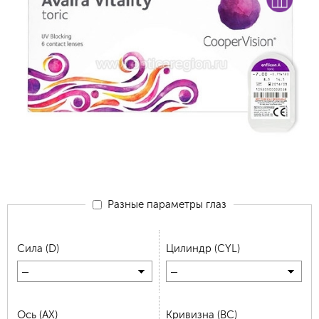
Разные параметры глаз
Сила (D)
Цилиндр (CYL)
—
—
Ось (AX)
Кривизна (BC)