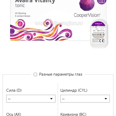
Разные параметры глаз
Сила (D)
Цилиндр (CYL)
—
—
Ось (AX)
Кривизна (BC)