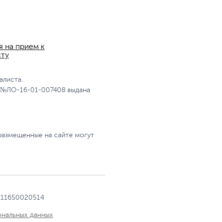
я на прием к
сту
алиста.
 №ЛО-16-01-007408 выдана
размещенные на сайте могут
111650020514
ональных данных