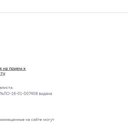
я на прием к
сту
алиста.
 №ЛО-16-01-007408 выдана
размещенные на сайте могут