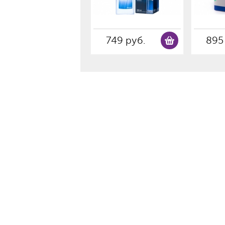
749 руб.
895