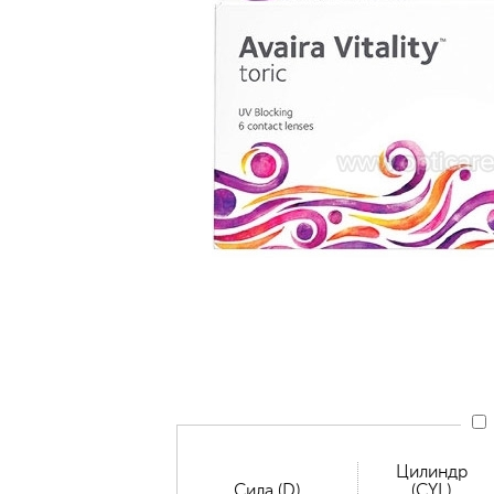
Цилиндр
Сила (D)
(CYL)