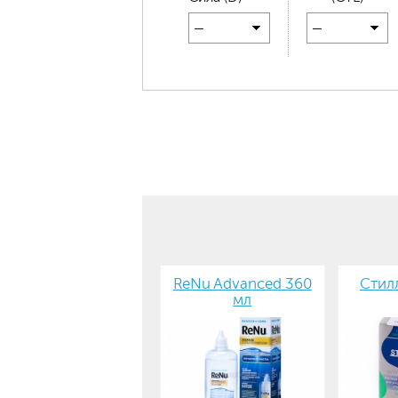
—
—
ReNu Advanced 360
Стилл
мл