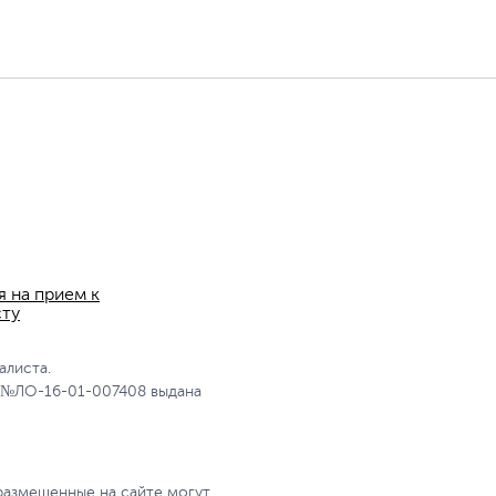
я на прием к
сту
алиста.
 №ЛО-16-01-007408 выдана
размещенные на сайте могут