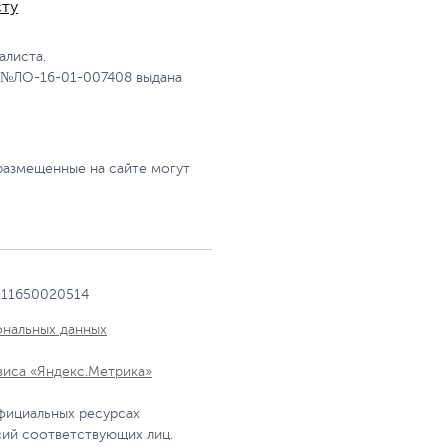
сту
алиста.
 №ЛО-16-01-007408 выдана
размещенные на сайте могут
111650020514
ональных данных
виса «Яндекс.Метрика»
фициальных ресурсах
сий соответствующих лиц.