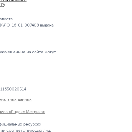
сту
алиста.
 №ЛО-16-01-007408 выдана
размещенные на сайте могут
111650020514
ональных данных
виса «Яндекс.Метрика»
фициальных ресурсах
сий соответствующих лиц.