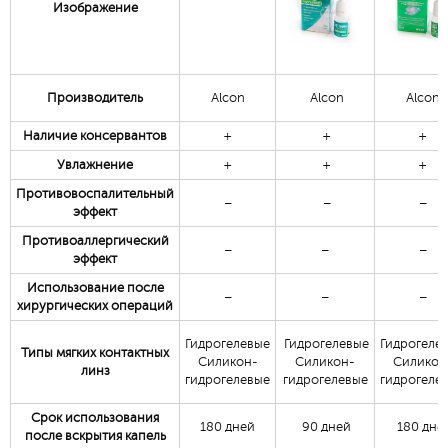
Изображение
Производитель
Alcon
Alcon
Alcon
Наличие консервантов
+
+
+
Увлажнение
+
+
+
Противовоспалительный
–
–
–
эффект
Противоаллергический
–
–
–
эффект
Использование после
–
–
–
хирургических операций
Гидрогелевые
Гидрогелевые
Гидрогеле
Типы мягких контактных
Силикон-
Силикон-
Силикон
линз
гидрогелевые
гидрогелевые
гидрогеле
Срок использования
180 дней
90 дней
180 дне
после вскрытия капель