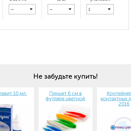
—
—
1
Не забудьте купить!
авит 10 мл.
Пинцет 6 см в
Контейнер
футляре цветной
контактных л
2016