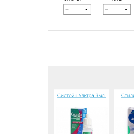
—
—
Систейн Ультра 3мл.
Стилл