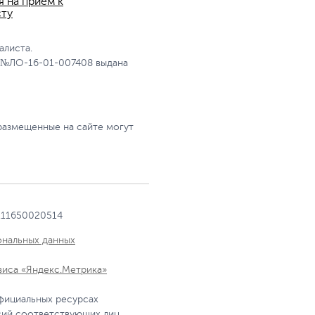
я на прием к
сту
алиста.
 №ЛО-16-01-007408 выдана
размещенные на сайте могут
111650020514
ональных данных
виса «Яндекс.Метрика»
фициальных ресурсах
сий соответствующих лиц.