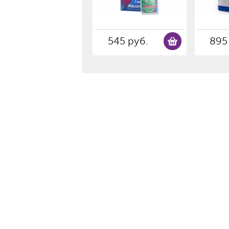
545 руб.
895