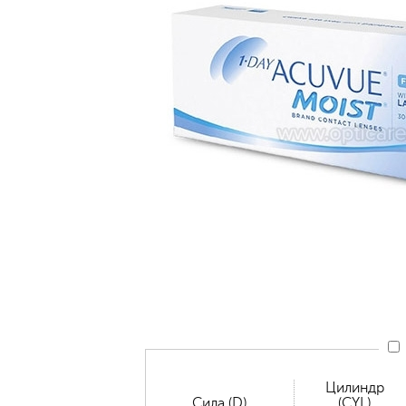
Цилиндр
Сила (D)
(CYL)