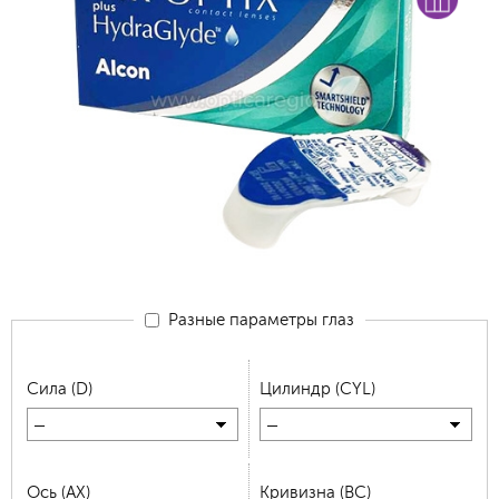
Разные параметры глаз
Сила (D)
Цилиндр (CYL)
—
—
Ось (AX)
Кривизна (BC)