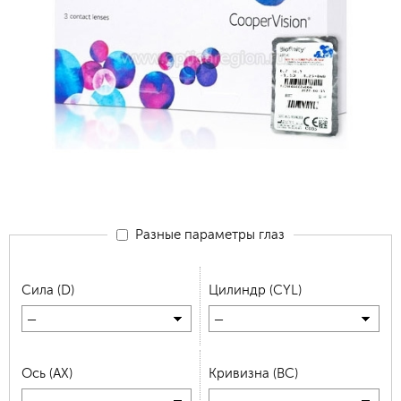
Разные параметры глаз
Сила (D)
Цилиндр (CYL)
—
—
Ось (AX)
Кривизна (BC)