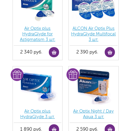
Air Optix plus
ALCON Air Optix Plus
HydraGlyde for
HydraGlyde Multifocal
Astigmatism 3 шт.
3 шт.
2 340 руб.
2 390 руб.
Air Optix plus
Air Optix Night / Day
HydraGlyde 3 шт.
Aqua 3 шт.
1 890 руб.
2 590 руб.