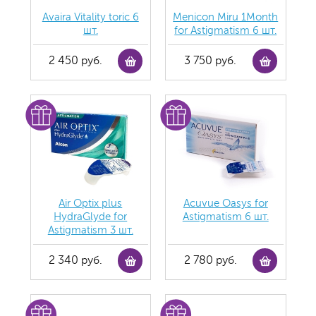
Avaira Vitality toric 6
Menicon Miru 1Month
шт.
for Astigmatism 6 шт.
2 450 руб.
3 750 руб.
Air Optix plus
Acuvue Oasys for
HydraGlyde for
Astigmatism 6 шт.
Astigmatism 3 шт.
2 340 руб.
2 780 руб.