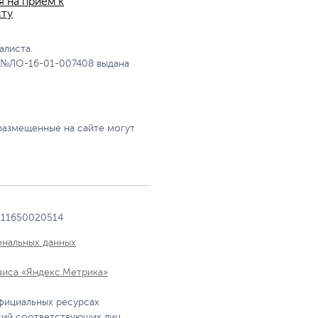
я на прием к
сту
алиста.
 №ЛО-16-01-007408 выдана
размещенные на сайте могут
111650020514
ональных данных
виса «Яндекс.Метрика»
фициальных ресурсах
сий соответствующих лиц.