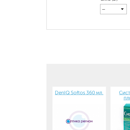
—
DenIQ Softos 360 мл.
Сист
пл