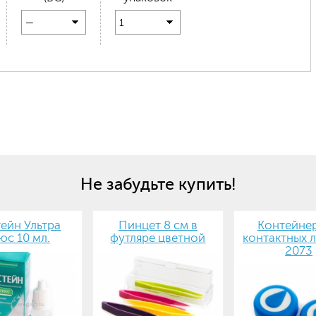
—
1
Не забудьте купить!
ейн Ультра
Пинцет 8 см в
Контейнер
юс 10 мл.
футляре цветной
контактных л
2073