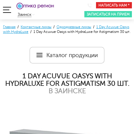
НАПИСАТЬ НАМ *
ЗАПИСАТЬСЯ НА ПРИЕМ
Заинск
Главная
/
Контактные линзы
/
Однодневные линзы
/
1 Day Acuvue Oasys
with HydraLuxe
/ 1 Day Acuvue Oasys with HydraLuxe for Аstigmatism 30 шт.
Каталог продукции
1 DAY ACUVUE OASYS WITH
HYDRALUXE FOR АSTIGMATISM 30 ШТ.
В ЗАИНСКЕ