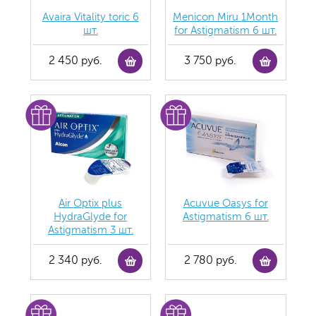
Avaira Vitality toric 6
Menicon Miru 1Month
шт.
for Astigmatism 6 шт.
2 450 руб.
3 750 руб.
Air Optix plus
Acuvue Oasys for
HydraGlyde for
Astigmatism 6 шт.
Astigmatism 3 шт.
2 340 руб.
2 780 руб.