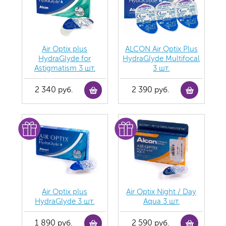
Air Optix plus
ALCON Air Optix Plus
HydraGlyde for
HydraGlyde Multifocal
Astigmatism 3 шт.
3 шт.
2 340 руб.
2 390 руб.
Air Optix plus
Air Optix Night / Day
HydraGlyde 3 шт.
Aqua 3 шт.
1 890 руб.
2 590 руб.