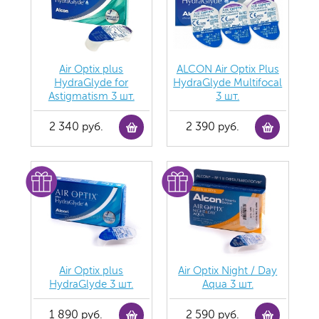
Air Optix plus
ALCON Air Optix Plus
HydraGlyde for
HydraGlyde Multifocal
Astigmatism 3 шт.
3 шт.
2 340 руб.
2 390 руб.
Air Optix plus
Air Optix Night / Day
HydraGlyde 3 шт.
Aqua 3 шт.
1 890 руб.
2 590 руб.