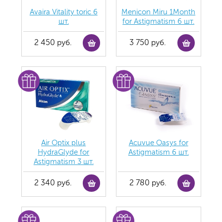
Avaira Vitality toric 6
Menicon Miru 1Month
шт.
for Astigmatism 6 шт.
2 450 руб.
3 750 руб.
Air Optix plus
Acuvue Oasys for
HydraGlyde for
Astigmatism 6 шт.
Astigmatism 3 шт.
2 340 руб.
2 780 руб.