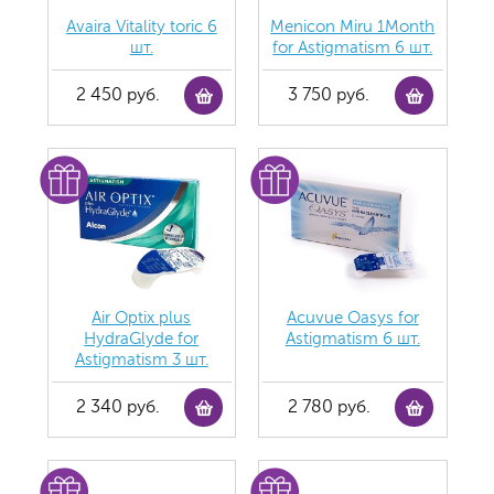
Avaira Vitality toric 6
Menicon Miru 1Month
шт.
for Astigmatism 6 шт.
2 450 руб.
3 750 руб.
Air Optix plus
Acuvue Oasys for
HydraGlyde for
Astigmatism 6 шт.
Astigmatism 3 шт.
2 340 руб.
2 780 руб.