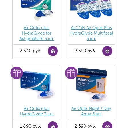
Air Optix plus
ALCON Air Optix Plus
HydraGlyde for
HydraGlyde Multifocal
Astigmatism 3 шт.
3 шт.
2 340 руб.
2 390 руб.
Air Optix plus
Air Optix Night / Day
HydraGlyde 3 шт.
Aqua 3 шт.
1 890 руб.
2 590 руб.